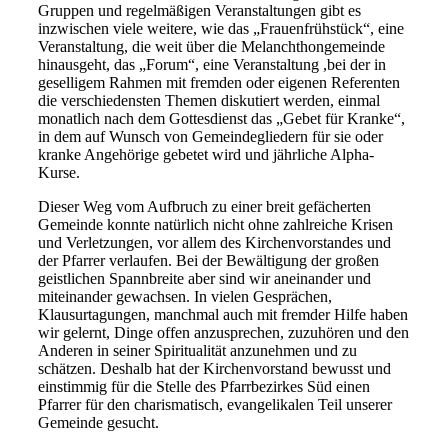
Gruppen und regelmäßigen Veranstaltungen gibt es
inzwischen viele weitere, wie das „Frauenfrühstück“, eine
Veranstaltung, die weit über die Melanchthongemeinde
hinausgeht, das „Forum“, eine Veranstaltung ,bei der in
geselligem Rahmen mit fremden oder eigenen Referenten
die verschiedensten Themen diskutiert werden, einmal
monatlich nach dem Gottesdienst das „Gebet für Kranke“,
in dem auf Wunsch von Gemeindegliedern für sie oder
kranke Angehörige gebetet wird und jährliche Alpha-
Kurse.
Dieser Weg vom Aufbruch zu einer breit gefächerten
Gemeinde konnte natürlich nicht ohne zahlreiche Krisen
und Verletzungen, vor allem des Kirchenvorstandes und
der Pfarrer verlaufen. Bei der Bewältigung der großen
geistlichen Spannbreite aber sind wir aneinander und
miteinander gewachsen. In vielen Gesprächen,
Klausurtagungen, manchmal auch mit fremder Hilfe haben
wir gelernt, Dinge offen anzusprechen, zuzuhören und den
Anderen in seiner Spiritualität anzunehmen und zu
schätzen. Deshalb hat der Kirchenvorstand bewusst und
einstimmig für die Stelle des Pfarrbezirkes Süd einen
Pfarrer für den charismatisch, evangelikalen Teil unserer
Gemeinde gesucht.