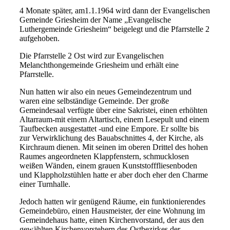
4 Monate später, am1.1.1964 wird dann der Evangelischen
Gemeinde Griesheim der Name „Evangelische
Luthergemeinde Griesheim“ beigelegt und die Pfarrstelle 2
aufgehoben.
Die Pfarrstelle 2 Ost wird zur Evangelischen
Melanchthongemeinde Griesheim und erhält eine
Pfarrstelle.
Nun hatten wir also ein neues Gemeindezentrum und
waren eine selbständige Gemeinde. Der große
Gemeindesaal verfügte über eine Sakristei, einen erhöhten
Altarraum-mit einem Altartisch, einem Lesepult und einem
Taufbecken ausgestattet -und eine Empore. Er sollte bis
zur Verwirklichung des Bauabschnittes 4, der Kirche, als
Kirchraum dienen. Mit seinen im oberen Drittel des hohen
Raumes angeordneten Klappfenstern, schmucklosen
weißen Wänden, einem grauen Kunststofffliesenboden
und Klappholzstühlen hatte er aber doch eher den Charme
einer Turnhalle.
Jedoch hatten wir genügend Räume, ein funktionierendes
Gemeindebüro, einen Hausmeister, der eine Wohnung im
Gemeindehaus hatte, einen Kirchenvorstand, der aus den
gewählten Kirchenvorstehern des Ostbezirkes der