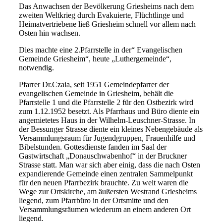
Das Anwachsen der Bevölkerung Griesheims nach dem
zweiten Weltkrieg durch Evakuierte, Flüchtlinge und
Heimatvertriebene ließ Griesheim schnell vor allem nach
Osten hin wachsen.
Dies machte eine 2.Pfarrstelle in der“ Evangelischen
Gemeinde Griesheim“, heute „Luthergemeinde“,
notwendig.
Pfarrer Dr.Czaia, seit 1951 Gemeindepfarrer der
evangelischen Gemeinde in Griesheim, behält die
Pfarrstelle 1 und die Pfarrstelle 2 für den Ostbezirk wird
zum 1.12.1952 besetzt. Als Pfarrhaus und Büro diente ein
angemietetes Haus in der Wilhelm-Leuschner-Strasse. In
der Bessunger Strasse diente ein kleines Nebengebäude als
Versammlungsraum für Jugendgruppen, Frauenhilfe und
Bibelstunden. Gottesdienste fanden im Saal der
Gastwirtschaft „Donauschwabenhof“ in der Bruckner
Strasse statt. Man war sich aber einig, dass die nach Osten
expandierende Gemeinde einen zentralen Sammelpunkt
für den neuen Pfarrbezirk brauchte. Zu weit waren die
Wege zur Ortskirche, am äußersten Westrand Griesheims
liegend, zum Pfarrbüro in der Ortsmitte und den
Versammlungsräumen wiederum an einem anderen Ort
liegend.