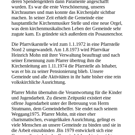
deren Spendengeldern dann Paramente angeschafft
wurden. Es war die erste Verschönerung, unseres
Kirchraumes und man konnte das Kirchenjahr sichtbar
machen. In seiner Zeit erhielt die Gemeinde eine
hauptamtliche Kirchenmusiker Stelle und eine neue Orgel,
was dem kirchenmusikalischen Leben der Gemeinde sehr
zugute kam. Es gründete sich außerdem ein Posaunenchor.
Die Pfarrvikarstelle wird zum 1.1.1972 in eine Pfarrstelle
Nord 2 umgewandelt. Am 1.8.1973 wird Pfarrvikar
Heinrich Mohn mit ihrer Verwaltung beauftragt und nach
seiner Ernennung zum Pfarrer übertrug ihm die
Kirchenleitung am 1.11.1974 die Pfarrstelle als Inhaber,
was er bis zu seiner Pensionierung blieb. Unsere
Gemeinde und alle Aktivitäten in ihr hatte bisher eine rein
volkskirchliche Ausrichtung.
Pfarrer Mohn übernahm die Verantwortung für die Kinder
und Jugendarbeit. Zu diesem Zeitpunkt existiert eine
offene Jugendarbeit unter der Betreuung von Herrn
Stratmann, dem Gemeindehelfer. Sie endet nach seinem
Weggang1975. Pfarrer Mohn, mit einer eher
charismatischen, evangelikalen Ausrichtung, gelingt es
viele Menschen an unsere Gemeinde zu binden und sie in
die Arbeit einzubinden .Bis 1979 entwickelt sich eine