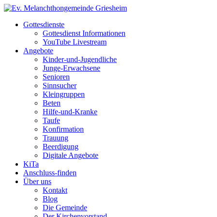
Gottesdienste
Gottesdienst Informationen
YouTube Livestream
Angebote
Kinder-und-Jugendliche
Junge-Erwachsene
Senioren
Sinnsucher
Kleingruppen
Beten
Hilfe-und-Kranke
Taufe
Konfirmation
Trauung
Beerdigung
Digitale Angebote
KiTa
Anschluss-finden
Über uns
Kontakt
Blog
Die Gemeinde
Der Kirchenvorstand