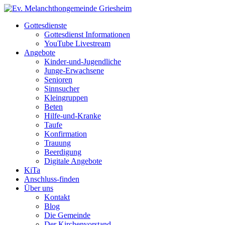
Gottesdienste
Gottesdienst Informationen
YouTube Livestream
Angebote
Kinder-und-Jugendliche
Junge-Erwachsene
Senioren
Sinnsucher
Kleingruppen
Beten
Hilfe-und-Kranke
Taufe
Konfirmation
Trauung
Beerdigung
Digitale Angebote
KiTa
Anschluss-finden
Über uns
Kontakt
Blog
Die Gemeinde
Der Kirchenvorstand